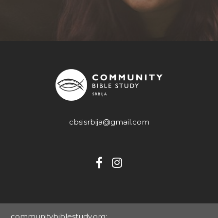
cbsisrbija@gmail.com
communitybiblestudy.org: